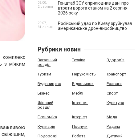
09:00,
Генштаб ЗСУ оприлюднив дані про
2 серпня
втрати ворога станом на 2 серпня
2026 року
20:07,
Російський удар по Києву зруйнував
31 липня
американське дрон-виробництво
Рубрики новин
і комплекс
Загальний
Техніка
Здоров'я
ь з м'яким
розділ
Туризм
Нерухомість
Транспорт
Будівництво
Відпочинок
Розваги
Бізнес
Меблі
Спорт
Жіночий
Інтернет
Культура
розділ
Економіка
Інтер'єр
Мода
Кулінарія
Послуги
Родина
 важливою
е свіжішим,
Подорожі
Робота
Дитячий