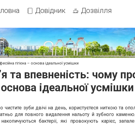
оловна
Довідник
Дозвілля
фесійна гігієна – основа ідеальної усмішки
я та впевненість: чому пр
основа ідеальної усмішки
о чистите зуби двічі на день, користуєтеся ниткою та опо
атньо для повного видалення нальоту й зубного каменю.
накопичуються бактерії, які провокують карієс, запале