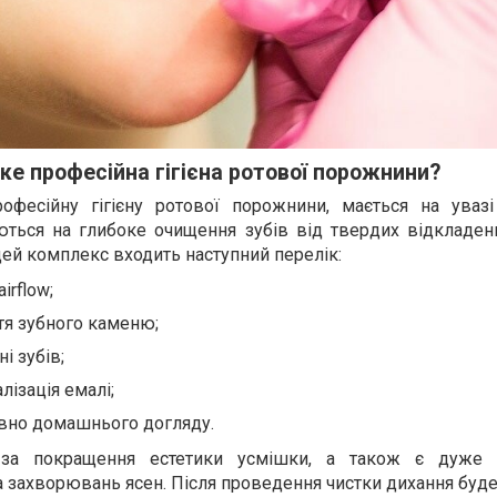
ке професійна гігієна ротової порожнини?
фесійну гігієну ротової порожнини, мається на уваз
ються на глибоке очищення зубів від твердих відкладен
цей комплекс входить наступний перелік:
irflow;
тя зубного каменю;
і зубів;
лізація емалі;
овно домашнього догляду.
 за покращення естетики усмішки, а також є дуже
а захворювань ясен. Після проведення чистки дихання буд