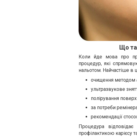
Що та
Коли йде мова про про
процедур, які спрямову
нальотом. Найчастіше в 
очищення методом a
ультразвукове знят
полірування поверхн
за потреби ремінера
рекомендації стос
Процедура відповідає
профілактикою карієсу т