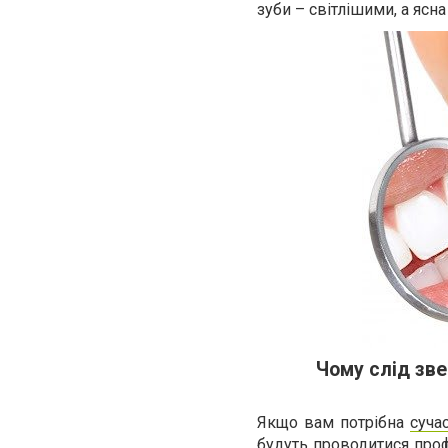
зуби – світлішими, а ясн
Чому слід зве
Якщо вам потрібна
суча
будуть проводитися про