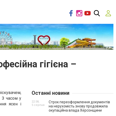
офесійна гігієна –
Останні новини
ліскувачем,
 З часом у
22:58,
Строк переоформлення документів
ння ясен і
5 серпня
на нерухомість знову продовжила
окупаційна влада Херсонщини