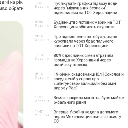
чі на рік.
12:57,
Публікувати графіки підвозу води
5 серпня
иво обрати
через “міркування безпеки”
відмовилися на ТОТ Херсонщини
09:56,
Будівництво яхтових марин на ТОТ
5 серпня
Херсонщини обіцяють окупанти
21:14,
Про відновлення автобусів, які не
3 серпня
курсували через брак пального
заявили на ТОТ Херсонщини
13:13,
80% бджолиних сімей втратила
3 серпня
громада на Херсонщині через
російську агресію
08:12,
19-річній скадовчанці Юлії Соколовій,
3 серпня
засудженій у справі про
«шпигунство» залишили без змін
вирок у Росії
19:37,
Землю накрила магнітна буря майже
2 серпня
6-бального рівня
14:47,
Вперше Україна надала допомогу
2 серпня
через Механізм цивільного захисту
ЄС