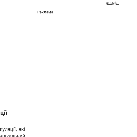
розділ
Реклама
ції
уляції, які
відуальний