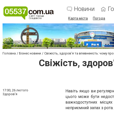
Новини
Г
Карта міста
Погода
Головна
Бізнес новини
Свіжість, здоров’я та впевненість: чому про
Свіжість, здоров’
17:00,
26 лютого
Навіть якщо ви регулярн
Здоров'я
цього може бути недост
важкодоступних місцях 
неприємний запах з рота.