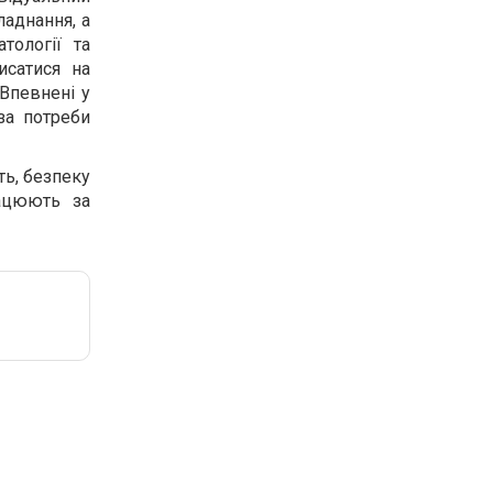
ладнання, а
тології та
исатися на
Впевнені у
за потреби
ть, безпеку
рацюють за