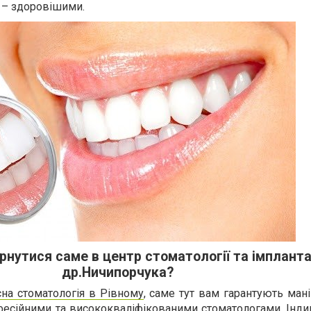
а – здоровішими.
рнутися саме в центр стоматології та імпланта
др.Ничипорчука?
сна стоматологія в Рівному
, саме тут вам гарантують маніп
фесійними та висококваліфікованими стоматологами. Інди