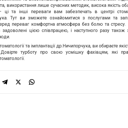
та, використання лише сучасних методик, висока якість об
– ці та інші переваги вам забезпечать в центрі стома
чука. Тут ви зможете ознайомитися з послугами та зап
серед переваг комфортна атмосфера без болю та стресу. 
 задоволені цією співпрацею, і наступного разу також 
сюди.
оматології та імплантації др.Ничипорчука, ви обираєте якіс
. Довірте турботу про свою усмішку фахівцям, які п
оматології.