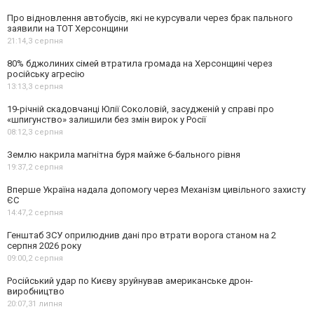
Про відновлення автобусів, які не курсували через брак пального
заявили на ТОТ Херсонщини
21:14,
3 серпня
80% бджолиних сімей втратила громада на Херсонщині через
російську агресію
13:13,
3 серпня
19-річній скадовчанці Юлії Соколовій, засудженій у справі про
«шпигунство» залишили без змін вирок у Росії
08:12,
3 серпня
Землю накрила магнітна буря майже 6-бального рівня
19:37,
2 серпня
Вперше Україна надала допомогу через Механізм цивільного захисту
ЄС
14:47,
2 серпня
Генштаб ЗСУ оприлюднив дані про втрати ворога станом на 2
серпня 2026 року
09:00,
2 серпня
Російський удар по Києву зруйнував американське дрон-
виробництво
20:07,
31 липня