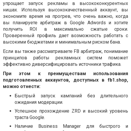
упрощает запуск рекламы в высококонкурентных
нишах. Используя высококачественный аккаунт, вы
экономите время на прогрев, что очень важно, когда
вы планируете арбитраж в Google Adwords и хотите
получить ROI в максимально сжатые сроки.
Проверенный профиль дает возможность работать с
высокими бюджетами и минимальным риском бана.
Если вы также рассматриваете FB арбитраж, понимание
принципов работы рекламных систем поможет
эффективно диверсифицировать источники трафика.
При этом к преимуществам использования
подготовленных аккаунтов, доступных в fb1.shop,
можно отнести:
Быстрый запуск кампаний без длительного
ожидания модерации.
Успешное прохождение ZRD и высокий уровень
траста Google.
Наличие Business Manager для быстрого и