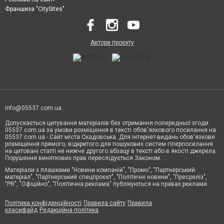
Франшиза "CitySites"
Автори проєкту
info@05537.com.ua
Допускається цитування матеріалів без отримання попередньої згоди
05537.com.ua за умови розміщення в тексті обов'язкового посилання на
05537.com.ua - Сайт міста Скадовська. Для інтернет-видань обов'язкове
розміщення прямого, відкритого для пошукових систем гіперпосилання
на цитовані статті не нижче другого абзацу в тексті або в якості джерела.
Порушення виняткових прав переслідується Законом.
Матеріали з плашками "Новини компаній", "Промо", "Партнерський
матеріал", "Партнерський спецпроєкт", "Політичні новини", "Пресреліз",
"PR", "Офіційно", "Політична реклама" публікуються на правах реклами.
Політика конфіденційності
Правила сайту
Правила
класифайд
Редакційна політика