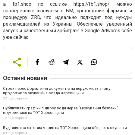
в fb1.shop по ссылке
https://fb1.shop/
можно
проверенные аккаунты с БМ, прошедшие фарминг и
процедуру ZRD, что идеально подходит под нужды
рекламодателей из Украины. Обеспечьте уверенный
запуск и качественный арбитраж в Google Adwords себе
уже сейчас.
Останні новини
Строк переоформлення документів на нерухомість знову
продовжила окупаційна влада Херсонщини
22:58,
5 серпня
Публікувати графіки підвозу води через “міркування безпеки”
відмовилися на ТОТ Херсонщини
12:57,
5 серпня
Будівництво яхтових марин на ТОТ Херсонщини обіцяють окупанти
09:56,
5 серпня