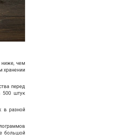
 ниже, чем
ом хранении
ства перед
а 500 штук
к в разной
лограммов
те большой