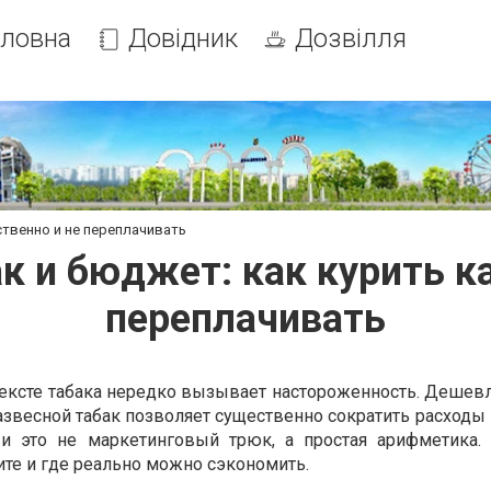
оловна
Довідник
Дозвілля
ственно и не переплачивать
к и бюджет: как курить к
переплачивать
ексте табака нередко вызывает настороженность. Дешевл
азвесной табак позволяет существенно сократить расходы
 и это не маркетинговый трюк, а простая арифметика.
тите и где реально можно сэкономить.