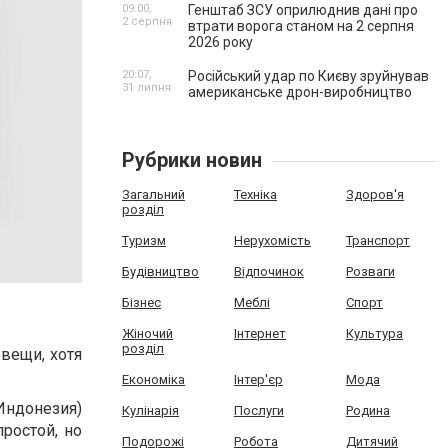
09:00,
Генштаб ЗСУ оприлюднив дані про
2 серпня
втрати ворога станом на 2 серпня
2026 року
20:07,
Російський удар по Києву зруйнував
31 липня
американське дрон-виробництво
Рубрики новин
Загальний
Техніка
Здоров'я
розділ
Туризм
Нерухомість
Транспорт
Будівництво
Відпочинок
Розваги
Бізнес
Меблі
Спорт
Жіночий
Інтернет
Культура
розділ
 вещи, хотя
Економіка
Інтер'єр
Мода
 Индонезия)
Кулінарія
Послуги
Родина
ростой, но
Подорожі
Робота
Дитячий