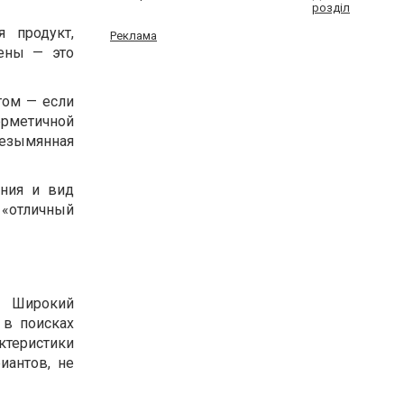
розділ
 продукт,
Реклама
цены — это
том — если
герметичной
Безымянная
ения и вид
 «отличный
. Широкий
 в поисках
ктеристики
иантов, не