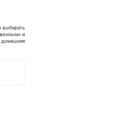
бы выбирать
ственным» и
а домашняя