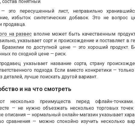
, состав понятный.
 — это пересушенный лист, неправильно хранившийся
ние, избыток синтетических добавок. Это не вопрос 
и продавца.
ого на развес
вполне может быть качественным продук
вильно, указывает сорт и происхождение и поставляет в 
з Бразилии по доступной цене — это хороший продукт. 
нных по сходной цене — риск.
продавец указывает название сорта, страну происхожд
тветственного подхода. Если вместо конкретики — только
з деталей, лучше поискать другой вариант.
обство и на что смотреть
ают несколько преимуществ перед офлайн-точками
есте — не нужно объезжать несколько торговых точек
ые описания — нормальный онлайн-магазин указывает хара
тво сравнения — можно спокойно изучить несколько вар