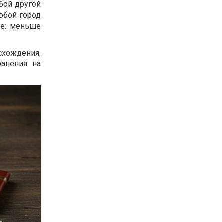
бой другой
юбой город
не: меньше
схождения,
ранения на