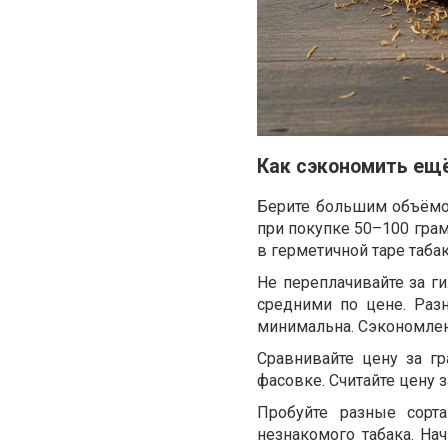
Как сэкономить ещ
Берите большим объёмо
при покупке 50–100 грам
в герметичной таре таба
Не переплачивайте за г
средними по цене. Раз
минимальна. Сэкономлен
Сравнивайте цену за г
фасовке. Считайте цену 
Пробуйте разные сорт
незнакомого табака. На