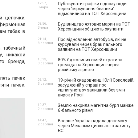
12:57,
Публікувати графіки підвозу води
Вчора
через “міркування безпеки”
відмовилися на ТОТ Херсонщини
й цепочки:
09:56,
Будівництво яхтових марин на ТОТ
 фирменная
Вчора
Херсонщини обіцяють окупанти
ам табак в
21:14,
Про відновлення автобусів, які не
3 серпня
курсували через брак пального
: табачный
заявили на ТОТ Херсонщини
у, никакой
13:13,
80% бджолиних сімей втратила
о бренда,
3 серпня
громада на Херсонщині через
російську агресію
пять пачек
08:12,
19-річній скадовчанці Юлії Соколовій,
3 серпня
яти пачек.
засудженій у справі про
«шпигунство» залишили без змін
вирок у Росії
19:37,
Землю накрила магнітна буря майже
2 серпня
6-бального рівня
14:47,
Вперше Україна надала допомогу
2 серпня
через Механізм цивільного захисту
ЄС