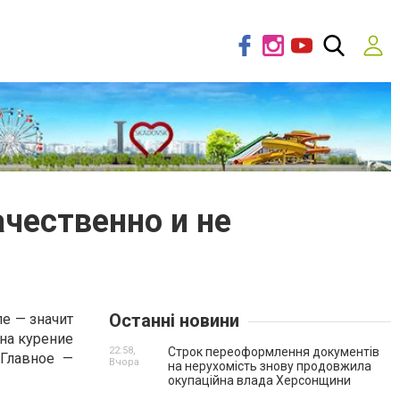
ачественно и не
Останні новини
е — значит
 на курение
22:58,
Строк переоформлення документів
 Главное —
Вчора
на нерухомість знову продовжила
окупаційна влада Херсонщини