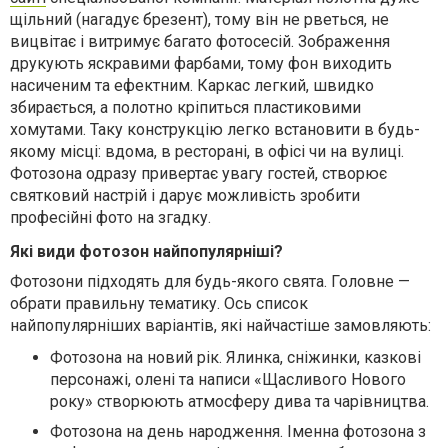
щільний (нагадує брезент), тому він не рветься, не
вицвітає і витримує багато фотосесій. Зображення
друкують яскравими фарбами, тому фон виходить
насиченим та ефектним. Каркас легкий, швидко
збирається, а полотно кріпиться пластиковими
хомутами. Таку конструкцію легко встановити в будь-
якому місці: вдома, в ресторані, в офісі чи на вулиці.
Фотозона одразу привертає увагу гостей, створює
святковий настрій і дарує можливість зробити
професійні фото на згадку.
Які види фотозон найпопулярніші?
Фотозони підходять для будь-якого свята. Головне —
обрати правильну тематику. Ось список
найпопулярніших варіантів, які найчастіше замовляють:
Фотозона на новий рік.
Ялинка, сніжинки, казкові
персонажі, олені та написи «Щасливого Нового
року» створюють атмосферу дива та чарівництва.
Фотозона на день народження.
Іменна фотозона з