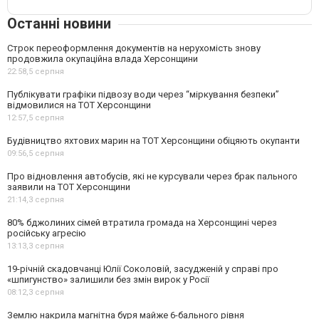
Останні новини
Строк переоформлення документів на нерухомість знову
продовжила окупаційна влада Херсонщини
22:58,
5 серпня
Публікувати графіки підвозу води через “міркування безпеки”
відмовилися на ТОТ Херсонщини
12:57,
5 серпня
Будівництво яхтових марин на ТОТ Херсонщини обіцяють окупанти
09:56,
5 серпня
Про відновлення автобусів, які не курсували через брак пального
заявили на ТОТ Херсонщини
21:14,
3 серпня
80% бджолиних сімей втратила громада на Херсонщині через
російську агресію
13:13,
3 серпня
19-річній скадовчанці Юлії Соколовій, засудженій у справі про
«шпигунство» залишили без змін вирок у Росії
08:12,
3 серпня
Землю накрила магнітна буря майже 6-бального рівня