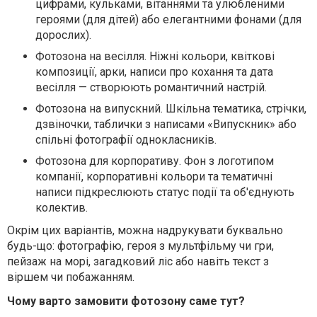
цифрами, кульками, вітаннями та улюбленими
героями (для дітей) або елегантними фонами (для
дорослих).
Фотозона на весілля.
Ніжні кольори, квіткові
композиції, арки, написи про кохання та дата
весілля — створюють романтичний настрій.
Фотозона на випускний.
Шкільна тематика, стрічки,
дзвіночки, таблички з написами «Випускник» або
спільні фотографії однокласників.
Фотозона для корпоративу.
Фон з логотипом
компанії, корпоративні кольори та тематичні
написи підкреслюють статус події та об'єднують
колектив.
Окрім цих варіантів, можна надрукувати буквально
будь-що: фотографію, героя з мультфільму чи гри,
пейзаж на морі, загадковий ліс або навіть текст з
віршем чи побажанням.
Чому варто замовити фотозону саме тут?