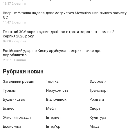
19:37,
2 серпня
Вперше Україна надала допомогу через Механізм цивільного захисту
ЄС
14:47,
2 серпня
Генштаб ЗСУ оприлюднив дані про втрати ворога станом на 2
серпня 2026 року
09:00,
2 серпня
Російський удар по Києву зруйнував американське дрон-
виробництво
20:07,
31 липня
Рубрики новин
Загальний розділ
Техніка
Здоров'я
Туризм
Нерухомість
Транспорт
Будівництво
Відпочинок
Розваги
Бізнес
Меблі
Спорт
Жіночий розділ
Інтернет
Культура
Економіка
Інтер'єр
Мода