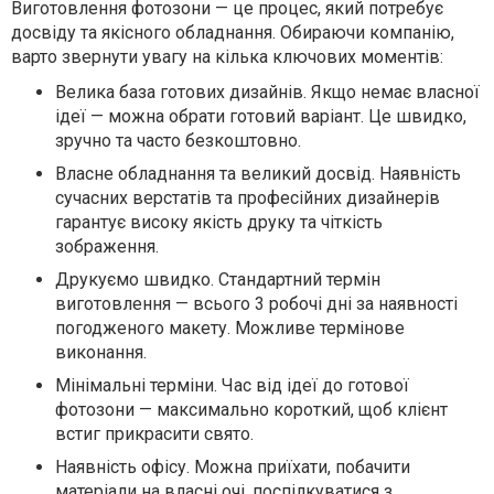
Виготовлення фотозони — це процес, який потребує
досвіду та якісного обладнання. Обираючи компанію,
варто звернути увагу на кілька ключових моментів:
Велика база готових дизайнів.
Якщо немає власної
ідеї — можна обрати готовий варіант. Це швидко,
зручно та часто безкоштовно.
Власне обладнання та великий досвід.
Наявність
сучасних верстатів та професійних дизайнерів
гарантує високу якість друку та чіткість
зображення.
Друкуємо швидко.
Стандартний термін
виготовлення — всього 3 робочі дні за наявності
погодженого макету. Можливе термінове
виконання.
Мінімальні терміни.
Час від ідеї до готової
фотозони — максимально короткий, щоб клієнт
встиг прикрасити свято.
Наявність офісу.
Можна приїхати, побачити
матеріали на власні очі, поспілкуватися з