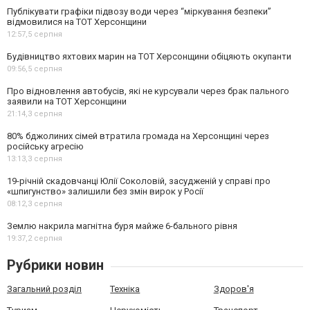
Публікувати графіки підвозу води через “міркування безпеки”
відмовилися на ТОТ Херсонщини
12:57,
5 серпня
Будівництво яхтових марин на ТОТ Херсонщини обіцяють окупанти
09:56,
5 серпня
Про відновлення автобусів, які не курсували через брак пального
заявили на ТОТ Херсонщини
21:14,
3 серпня
80% бджолиних сімей втратила громада на Херсонщині через
російську агресію
13:13,
3 серпня
19-річній скадовчанці Юлії Соколовій, засудженій у справі про
«шпигунство» залишили без змін вирок у Росії
08:12,
3 серпня
Землю накрила магнітна буря майже 6-бального рівня
19:37,
2 серпня
Рубрики новин
Загальний розділ
Техніка
Здоров'я