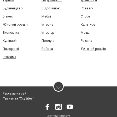
Туризм
Нерухомість
Транспорт
Будівництво
Відпочинок
Розваги
Бізнес
Меблі
Спорт
Жіночий розділ
Інтернет
Культура
Економіка
Інтер'єр
Мода
Кулінарія
Послуги
Родина
Подорожі
Робота
Дитячий розділ
Реклама
Реклама на сайті
Франшиза "CitySites"
Автори проєкту