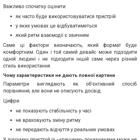
Важливо спочатку оцінити:
як часто буде використовуватися пристрій
у яких умовах це відбуватиметься
який ритм взаємодії є звичним
Саме ці фактори визначають, який формат буде
комфортним. Один і той самий девайс може підходити
одній людині і не підходити іншій саме через різний
стиль використання.
Чому характеристики не дають повної картини
Параметри виглядають як об’єктивний спосіб
порівняння, але вони не описують досвід.
Цифри:
не показують стабільність у часі
не враховують зміну ритму
не передають відчуття у реальних умовах
У підсумку пристрій із «кращими» показниками може не