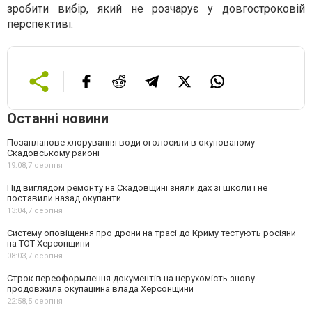
зробити вибір, який не розчарує у довгостроковій
перспективі.
Останні новини
Позапланове хлорування води оголосили в окупованому
Скадовському районі
19:08,
7 серпня
Під виглядом ремонту на Скадовщині зняли дах зі школи і не
поставили назад окупанти
13:04,
7 серпня
Систему оповіщення про дрони на трасі до Криму тестують росіяни
на ТОТ Херсонщини
08:03,
7 серпня
Строк переоформлення документів на нерухомість знову
продовжила окупаційна влада Херсонщини
22:58,
5 серпня