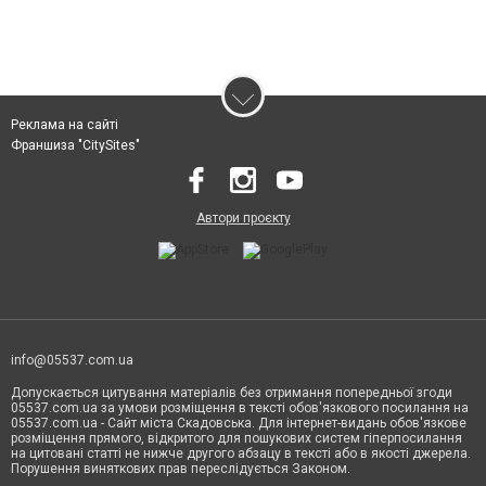
Реклама на сайті
Франшиза "CitySites"
Автори проєкту
info@05537.com.ua
Допускається цитування матеріалів без отримання попередньої згоди
05537.com.ua за умови розміщення в тексті обов'язкового посилання на
05537.com.ua - Сайт міста Скадовська. Для інтернет-видань обов'язкове
розміщення прямого, відкритого для пошукових систем гіперпосилання
на цитовані статті не нижче другого абзацу в тексті або в якості джерела.
Порушення виняткових прав переслідується Законом.