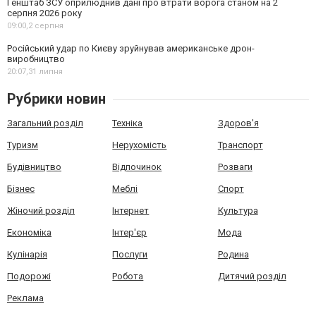
Генштаб ЗСУ оприлюднив дані про втрати ворога станом на 2
серпня 2026 року
09:00,
2 серпня
Російський удар по Києву зруйнував американське дрон-
виробництво
20:07,
31 липня
Рубрики новин
Загальний розділ
Техніка
Здоров'я
Туризм
Нерухомість
Транспорт
Будівництво
Відпочинок
Розваги
Бізнес
Меблі
Спорт
Жіночий розділ
Інтернет
Культура
Економіка
Інтер'єр
Мода
Кулінарія
Послуги
Родина
Подорожі
Робота
Дитячий розділ
Реклама