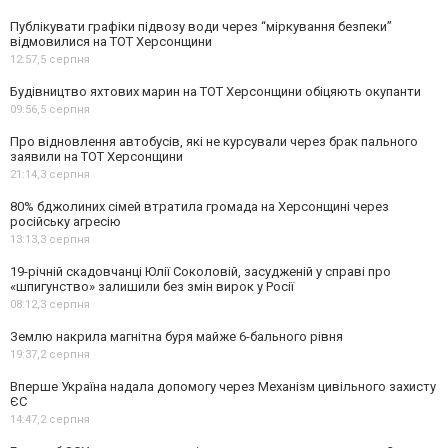
Публікувати графіки підвозу води через “міркування безпеки”
відмовилися на ТОТ Херсонщини
12:57,
5 серпня
Будівництво яхтових марин на ТОТ Херсонщини обіцяють окупанти
09:56,
5 серпня
Про відновлення автобусів, які не курсували через брак пального
заявили на ТОТ Херсонщини
21:14,
3 серпня
80% бджолиних сімей втратила громада на Херсонщині через
російську агресію
13:13,
3 серпня
19-річній скадовчанці Юлії Соколовій, засудженій у справі про
«шпигунство» залишили без змін вирок у Росії
08:12,
3 серпня
Землю накрила магнітна буря майже 6-бального рівня
19:37,
2 серпня
Вперше Україна надала допомогу через Механізм цивільного захисту
ЄС
14:47,
2 серпня