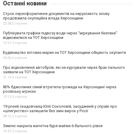
Останні новини
Строк переоформлення документів на нерухомість знову
продовжила окупаційна влада Херсонщини
22:58,
5 серпня
Публікувати графіки підвозу води через “міркування безпеки”
відмовилися на ТОТ Херсонщини
12:57,
5 серпня
Будівництво яхтових марин на ТОТ Херсонщини обіцяють окупанти
09:56,
5 серпня
Про відновлення автобусів, які не курсували через брак пального
заявили на ТОТ Херсонщини
21:14,
3 серпня
80% бджолиних сімей втратила громада на Херсонщині через
російську агресію
13:13,
3 серпня
19-річній скадовчанці Юлії Соколовій, засудженій у справі про
«шпигунство» залишили без змін вирок у Росії
08:12,
3 серпня
Землю накрила магнітна буря майже 6-бального рівня
19:37,
2 серпня