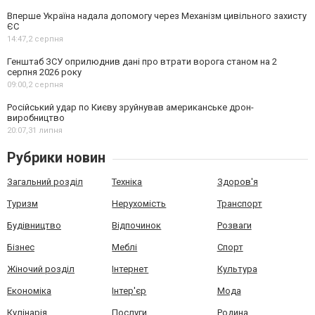
Вперше Україна надала допомогу через Механізм цивільного захисту
ЄС
14:47,
2 серпня
Генштаб ЗСУ оприлюднив дані про втрати ворога станом на 2
серпня 2026 року
09:00,
2 серпня
Російський удар по Києву зруйнував американське дрон-
виробництво
20:07,
31 липня
Рубрики новин
Загальний розділ
Техніка
Здоров'я
Туризм
Нерухомість
Транспорт
Будівництво
Відпочинок
Розваги
Бізнес
Меблі
Спорт
Жіночий розділ
Інтернет
Культура
Економіка
Інтер'єр
Мода
Кулінарія
Послуги
Родина