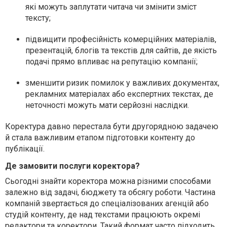
які можуть заплутати читача чи змінити зміст
тексту;
підвищити професійність комерційних матеріалів,
презентацій, блогів та текстів для сайтів, де якість
подачі прямо впливає на репутацію компанії;
зменшити ризик помилок у важливих документах,
рекламних матеріалах або експертних текстах, де
неточності можуть мати серйозні наслідки.
Коректура давно перестала бути другорядною задачею
й стала важливим етапом підготовки контенту до
публікації.
Де замовити послуги коректора?
Сьогодні знайти коректора можна різними способами
залежно від задачі, бюджету та обсягу роботи. Частина
компаній звертається до спеціалізованих агенцій або
студій контенту, де над текстами працюють окремі
редактори та коректори. Такий формат часто підходить