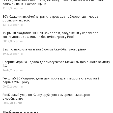
Про відновлення автобусів, які не курсували через брак пального
заявили на ТОТ Херсонщини
21:14,
3 серпня
80% бджолиних сімей втратила громада на Херсонщині через
російську агресію
13:13,
3 серпня
19-річній скадовчанці Юлії Соколовій, засудженій у справі про
«шпигунство» залишили без змін вирок у Росії
08:12,
3 серпня
Землю накрила магнітна буря майже 6-бального рівня
19:37,
2 серпня
Вперше Україна надала допомогу через Механізм цивільного захисту
ЄС
14:47,
2 серпня
Генштаб ЗСУ оприлюднив дані про втрати ворога станом на 2
серпня 2026 року
09:00,
2 серпня
Російський удар по Києву зруйнував американське дрон-
виробництво
20:07,
31 липня
Рубрики новин