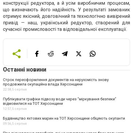
конструкції редуктора, а й усім виробничим процесам,
що визначають його надійність. У результаті замовник
отримує якісний, довговічний та технологічно вивірений
привід — наш, український редуктор, створений для
сучасної промисловості та відповідальної експлуатації.
Останні новини
Строк переоформлення документів на нерухомість знову
продовжила окупаційна влада Херсонщини
22:58,
5 серпня
Публікувати графіки підвозу води через “міркування безпеки”
відмовилися на ТОТ Херсонщини
12:57,
5 серпня
Будівництво яхтових марин на ТОТ Херсонщини обіцяють окупанти
09:56,
5 серпня