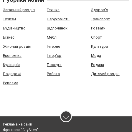
Загальний розділ
Техніка
Здоров'я
Туризм
Нерухомість
Транспорт
Будівництво
Відпочинок
Розваги
Бізнес
Меблі
Спорт
Жіночий розділ
Інтернет
Культура
Економіка
Інтер'єр
Мода
Кулінарія
Послуги
Родина
Подорожі
Робота
Дитячий розділ
Реклама
Реклама на сайті
Франшиза "CitySites"