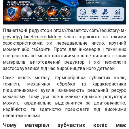
Планетарні редуктори
https://basalt-tov.com/reduktory-ta-
pryvody/planetarni-reduktory
часто оцінюють за такими
характеристиками, як передавальне число, крутний
момент або габарити. Проте для інженерів і технічних
спеціалістів не менш важливим є інше питання: з яких
матеріалів виготовлений редуктор і які технології
застосовувалися під час виробництва його деталей.
Саме якість металу, термообробка зубчастих коліс,
точність механічної обробки та характеристики
підшипникових вузлів визначають реальний ресурс
механізму. Тому два зовні майже однакові редуктори
можуть кардинально відрізнятися за довговічністю,
надійністю та здатністю працювати під високими
навантаженнями.
Чому матеріал зубчастих коліс має