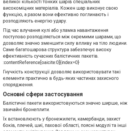
великої кількості тонких шарів спеціальних
високоміцних матеріалів. Кожен шар виконує свою
функцію, а разом вони ефективно поглинають і
розподіляють енергію удару.
Під час влучання кулі або уламка навантаження
поступово розподіляється між окремими шарами, що
дозволяє значно зменшити силу впливу на тіло людини.
Саме багатошарова структура забезпечує високу
ефективність сучасних балістичних пакетів.
:contentReference[oaicite:0]{index=0}
Гнучкість конструкції дозволяє використовувати такі
елементи практично в будь-яких частинах захисного
спорядження.
Основні сфери застосування
Балістичні пакети використовуються значно ширше, ніж
звичайні бронеплити.
Їх встановлюють у бронежилети, камербанди, захист
боків, плечей, шиї, пахової області, поясні модулі та інші