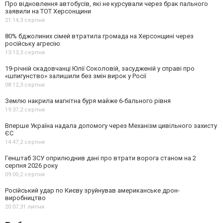
Про відновлення автобусів, які не курсували через брак пального
заявили на ТОТ Херсонщини
21:14,
3 серпня
80% бджолиних сімей втратила громада на Херсонщині через
російську агресію
13:13,
3 серпня
19-річній скадовчанці Юлії Соколовій, засудженій у справі про
«шпигунство» залишили без змін вирок у Росії
08:12,
3 серпня
Землю накрила магнітна буря майже 6-бального рівня
19:37,
2 серпня
Вперше Україна надала допомогу через Механізм цивільного захисту
ЄС
14:47,
2 серпня
Генштаб ЗСУ оприлюднив дані про втрати ворога станом на 2
серпня 2026 року
09:00,
2 серпня
Російський удар по Києву зруйнував американське дрон-
виробництво
20:07,
31 липня