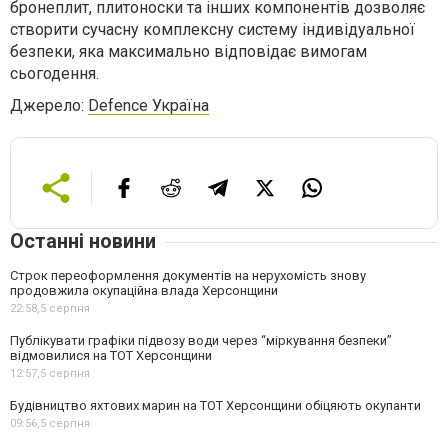
бронеплит, плитоноски та інших компонентів дозволяє
створити сучасну комплексну систему індивідуальної
безпеки, яка максимально відповідає вимогам
сьогодення.
Джерело:
Defence Україна
Останні новини
Строк переоформлення документів на нерухомість знову
продовжила окупаційна влада Херсонщини
22:58,
5 серпня
Публікувати графіки підвозу води через “міркування безпеки”
відмовилися на ТОТ Херсонщини
12:57,
5 серпня
Будівництво яхтових марин на ТОТ Херсонщини обіцяють окупанти
09:56,
5 серпня