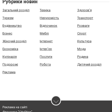
Рубрики новин
Загальний розділ
Техніка
Здоров'я
Туризм
Нерухомість
Транспорт
Будівництво
Відпочинок
Розваги
Бізнес
Меблі
Спорт
Жіночий розділ
Інтернет
Культура
Економіка
Інтер'єр
Мода
Кулінарія
Послуги
Родина
Подорожі
Робота
Дитячий розділ
Реклама
Реклама на сайті