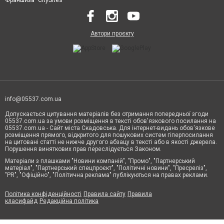
Франшиза "CitySites"
Автори проєкту
info@05537.com.ua
Допускається цитування матеріалів без отримання попередньої згоди
05537.com.ua за умови розміщення в тексті обов'язкового посилання на
05537.com.ua - Сайт міста Скадовська. Для інтернет-видань обов'язкове
розміщення прямого, відкритого для пошукових систем гіперпосилання
на цитовані статті не нижче другого абзацу в тексті або в якості джерела.
Порушення виняткових прав переслідується Законом.
Матеріали з плашками "Новини компаній", "Промо", "Партнерський
матеріал", "Партнерський спецпроєкт", "Політичні новини", "Пресреліз",
"PR", "Офіційно", "Політична реклама" публікуються на правах реклами.
Політика конфіденційності
Правила сайту
Правила
класифайд
Редакційна політика