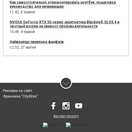
Как самостоятельно отремонтировать ноутбук: пошаговое
руководство для начинающих
11:42,
6 травня
NVIDIA GeForce RTX 50 серия: архитектура Blackwell, DLSS 4 и
честный взгляд на прирост производительности
10:49,
4 травня
Найвдаліші приклади фанфіків
12:32,
27 квітня
Реклама на сайті
Франшиза "CitySites"
Автори проєкту