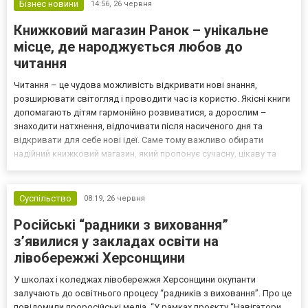
Бізнес новини
14:56,
26 червня
Книжковий магазин Ранок – унікальне
місце, де народжується любов до
читання
Читання – це чудова можливість відкривати нові знання,
розширювати світогляд і проводити час із користю. Якісні книги
допомагають дітям гармонійно розвиватися, а дорослим –
знаходити натхнення, відпочивати після насиченого дня та
відкривати для себе нові ідеї. Саме тому важливо обирати
надійний книжковий магазин, який пропонує сучасну, цікаву та
якісну літературу. Одним із таких є книжковий магазин «Ранок»,
що вже багато років залишається одним із лідерів...
Суспільство
08:19,
26 червня
Російські “радники з виховання”
зʼявилися у закладах освіти на
лівобережжі Херсонщини
У школах і коледжах лівобережжя Херсонщини окупанти
залучають до освітнього процесу “радників з виховання”. Про це
повідомили проросійські медіа. “У рамках проєкту “Навігатори