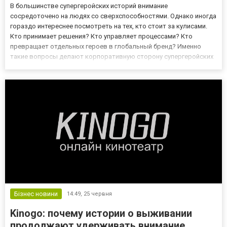
В большинстве супергеройских историй внимание
сосредоточено на людях со сверхспособностями. Однако иногда
гораздо интереснее посмотреть на тех, кто стоит за кулисами.
Кто принимает решения? Кто управляет процессами? Кто
превращает отдельных героев в глобальный бренд? Именно
такие вопросы делают корпоративную сторону супергеройских
вселенных не менее увлекательной, чем сами спасения мира. На
Kinogo немало зрителей следят за проектами, которые
показывают зна...
Бізнес новини
14:49,
25 червня
Kinogo: почему истории о выживании
продолжают удерживать внимание