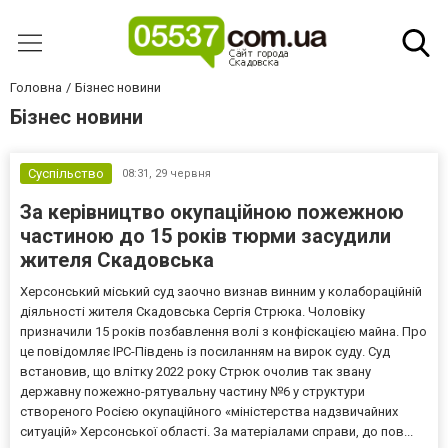
Головна
Бізнес новини
Бізнес новини
Суспільство
08:31,
29 червня
За керівництво окупаційною пожежною
частиною до 15 років тюрми засудили
жителя Скадовська
Херсонський міський суд заочно визнав винним у колабораційній
діяльності жителя Скадовська Сергія Стрюка. Чоловіку
призначили 15 років позбавлення волі з конфіскацією майна. Про
це повідомляє ІРС-Південь із посиланням на вирок суду. Суд
встановив, що влітку 2022 року Стрюк очолив так звану
державну пожежно-рятувальну частину №6 у структури
створеного Росією окупаційного «міністерства надзвичайних
ситуацій» Херсонської області. За матеріалами справи, до пов...