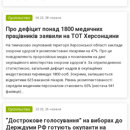
інформація не потребує додаткового уточнення, окремі етапи
можуть проходити швидше. Коректно заповнена анкета...
Суспільство
04:22,
28 червня
Про дефіцит понад 1800 медичних
працівників заявили на ТОТ Херсонщини
На тимчасово окупованій території Херсонської області заклади
охорони здоров’я укомплектовані лікарями на 47%. Про це
повідомляють проросійські медіа з посиланням на дані
окупаційного міністерства охорони здоров’я. За оприлюдненою
статистикою, загальний дефіцит кадрів в окупаційних
медустановах перевищує 1800 осіб. Зокрема, залишаються
відкритими 625 вакансій лікарів. Рівень укомплектованості
середнім медичним персоналом становить 65% (нестача 941
фахівця)...
Суспільство
22:23,
26 червня
“Дострокове голосування” на виборах до
Держдуми РФ готують окупанти на