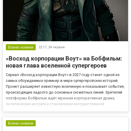
Бізнес новини
22:17,
24 червня
«Восход корпорации Воут» на Бобфильм:
новая глава вселенной супергероев
Сериал «Восход корпорации Воут» в 2027 году станет одной из
самых обсуждаемых премьер в мире супергеройских историй.
Проект расширяет известную вселенную и показывает события,
происходящие задолго до основных сюжетных линий. Зрителей
платформы Бобфильм ждёт мрачная корпоративная драма,
политические интриги и становление могущественной
корпорации, чьё влияние изменит судьбу целого мира. Не знаете,
где можно будет посмотреть сериалы 2027? Конечно же на
платф...
Бізнес новини