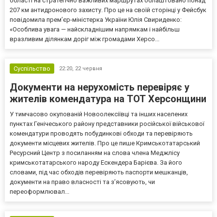
області на стратегічно важливих маршрутах облаштовано понад
207 км антидронового захисту. Про це на своїй сторінці у Фейсбук
повідомила прем’єр-міністерка України Юлія Свириденко:
«Особлива увага — найскладнішим напрямкам і найбільш
вразливим ділянкам доріг між громадами Херсо...
Суспільство
22:20,
22 червня
Документи на нерухомість перевіряє у
жителів комендатура на ТОТ Херсонщини
У тимчасово окупованій Новоолексіївці та інших населених
пунктах Генічеського району представники російської військової
комендатури проводять побудинкові обходи та перевіряють
документи місцевих жителів. Про це пише Кримськотатарський
Ресурсний Центр з посиланням на слова члена Меджлісу
кримськотатарського народу Ескендера Барієва. За його
словами, під час обходів перевіряють паспорти мешканців,
документи на право власності та з’ясовують, чи
переоформлювал...