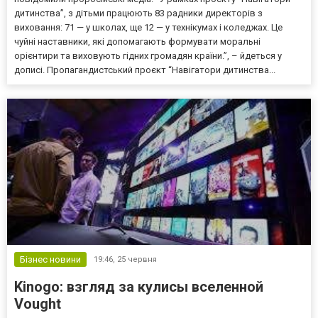
дитинства”, з дітьми працюють 83 радники директорів з
виховання: 71 — у школах, ще 12 — у технікумах і коледжах. Це
чуйні наставники, які допомагають формувати моральні
орієнтири та виховують гідних громадян країни.”, – йдеться у
дописі. Пропагандистський проєкт “Навігатори дитинства...
Бізнес новини
19:46,
25 червня
Kinogo: взгляд за кулисы вселенной
Vought