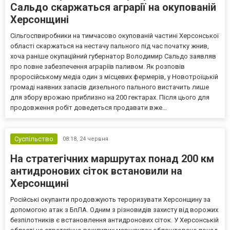
Сальдо скаржаться аграрії на окупованій
Херсонщині
Сільгоспвиробники на тимчасово окупованій частині Херсонської
області скаржаться на нестачу пального під час початку жнив,
хоча раніше окупаційний губернатор Володимир Сальдо заявляв
про повне забезпечення аграріїв паливом. Як розповів
проросійському медіа один з місцевих фермерів, у Новотроїцькій
громаді наявних запасів дизельного пального вистачить лише
для збору врожаю приблизно на 200 гектарах. Після цього для
продовження робіт доведеться продавати вже...
Суспільство
08:18,
24 червня
На стратегічних маршрутах понад 200 км
антидронових сіток встановили на
Херсонщині
Російські окупанти продовжують тероризувати Херсонщину за
допомогою атак з БпЛА. Одним з різновидів захисту від ворожих
безпілотників є встановлення антидронових сіток. У Херсонській