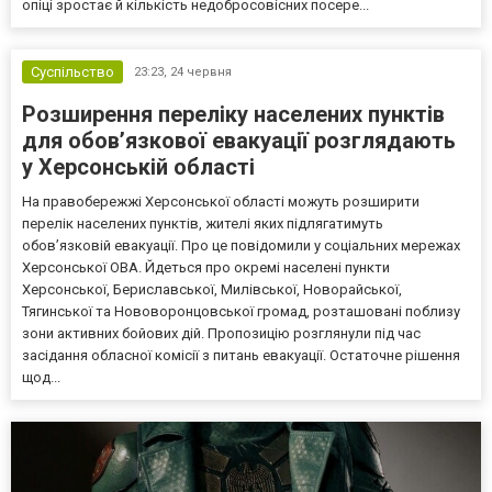
опіці зростає й кількість недобросовісних посере...
Суспільство
23:23,
24 червня
Розширення переліку населених пунктів
для обов’язкової евакуації розглядають
у Херсонській області
На правобережжі Херсонської області можуть розширити
перелік населених пунктів, жителі яких підлягатимуть
обов’язковій евакуації. Про це повідомили у соціальних мережах
Херсонської ОВА. Йдеться про окремі населені пункти
Херсонської, Бериславської, Милівської, Новорайської,
Тягинської та Нововоронцовської громад, розташовані поблизу
зони активних бойових дій. Пропозицію розглянули під час
засідання обласної комісії з питань евакуації. Остаточне рішення
щод...