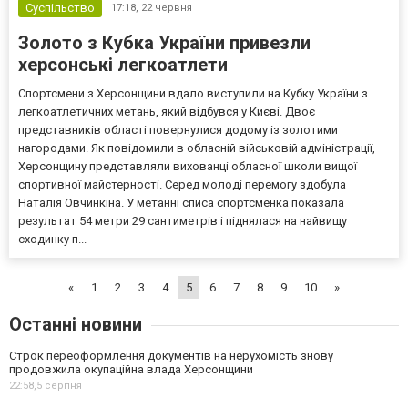
Суспільство
17:18,
22 червня
Золото з Кубка України привезли
херсонські легкоатлети
Спортсмени з Херсонщини вдало виступили на Кубку України з
легкоатлетичних метань, який відбувся у Києві. Двоє
представників області повернулися додому із золотими
нагородами. Як повідомили в обласній військовій адміністрації,
Херсонщину представляли вихованці обласної школи вищої
спортивної майстерності. Серед молоді перемогу здобула
Наталія Овчинкіна. У метанні списа спортсменка показала
результат 54 метри 29 сантиметрів і піднялася на найвищу
сходинку п...
«
1
2
3
4
5
6
7
8
9
10
»
Останні новини
Строк переоформлення документів на нерухомість знову
продовжила окупаційна влада Херсонщини
22:58,
5 серпня