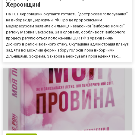
Херсонщині
На ТОТ Херсонщини окупанти готують “дострокове голосування”
на виборах до Держдуми РФ. Про це проросійським
медіаресурсам заявила очільниця незаконної “виборчої комісії”
регіону Марина Захарова. За її словами, особливості виборчого
процесу регулюються положенням ЦВК РФ з урахуванням
діючого в регіоні воєнного стану. Окупаційна адміністрація планує
задіяти всі можливі форми збору голосів поза виборчими
дільницями. Зокрема, Захарова анонсувала проведення так...