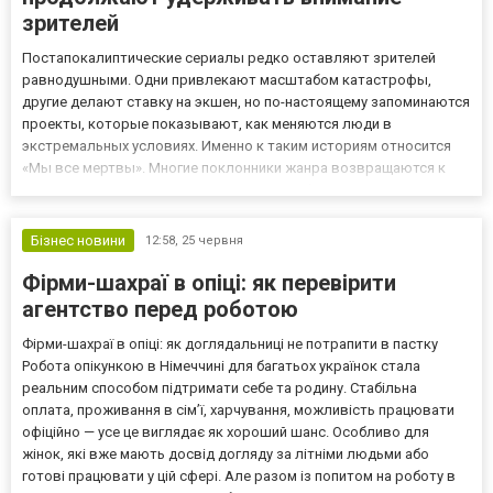
зрителей
Постапокалиптические сериалы редко оставляют зрителей
равнодушными. Одни привлекают масштабом катастрофы,
другие делают ставку на экшен, но по-настоящему запоминаются
проекты, которые показывают, как меняются люди в
экстремальных условиях. Именно к таким историям относится
«Мы все мертвы». Многие поклонники жанра возвращаются к
предыдущим эпизодам через Киного, чтобы вновь увидеть
события, с которых началась борьба за выживание. С первых
серий проект сумел...
Бізнес новини
12:58,
25 червня
Фірми-шахраї в опіці: як перевірити
агентство перед роботою
Фірми-шахраї в опіці: як доглядальниці не потрапити в пастку
Робота опікункою в Німеччині для багатьох українок стала
реальним способом підтримати себе та родину. Стабільна
оплата, проживання в сім’ї, харчування, можливість працювати
офіційно — усе це виглядає як хороший шанс. Особливо для
жінок, які вже мають досвід догляду за літніми людьми або
готові працювати у цій сфері. Але разом із попитом на роботу в