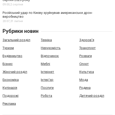
09:00,
2 серпня
Російський удар по Києву зруйнував американське дрон-
виробництво
20:07,
31 липня
Рубрики новин
Загальний розділ
Техніка
Здоров'я
Туризм
Нерухомість
Транспорт
Будівництво
Відпочинок
Розваги
Бізнес
Меблі
Спорт
Жіночий розділ
Інтернет
Культура
Економіка
Інтер'єр
Мода
Кулінарія
Послуги
Родина
Подорожі
Робота
Дитячий розділ
Реклама