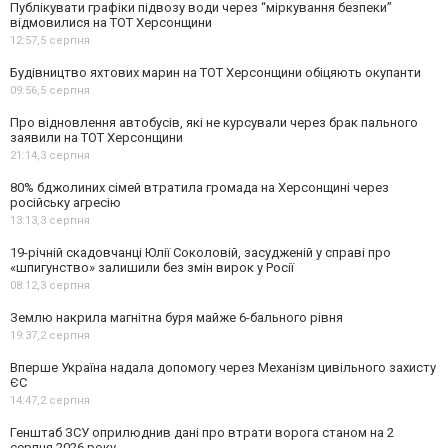
Публікувати графіки підвозу води через “міркування безпеки”
відмовилися на ТОТ Херсонщини
12:57,
5 серпня
Будівництво яхтових марин на ТОТ Херсонщини обіцяють окупанти
09:56,
5 серпня
Про відновлення автобусів, які не курсували через брак пального
заявили на ТОТ Херсонщини
21:14,
3 серпня
80% бджолиних сімей втратила громада на Херсонщині через
російську агресію
13:13,
3 серпня
19-річній скадовчанці Юлії Соколовій, засудженій у справі про
«шпигунство» залишили без змін вирок у Росії
08:12,
3 серпня
Землю накрила магнітна буря майже 6-бального рівня
19:37,
2 серпня
Вперше Україна надала допомогу через Механізм цивільного захисту
ЄС
14:47,
2 серпня
Генштаб ЗСУ оприлюднив дані про втрати ворога станом на 2
серпня 2026 року