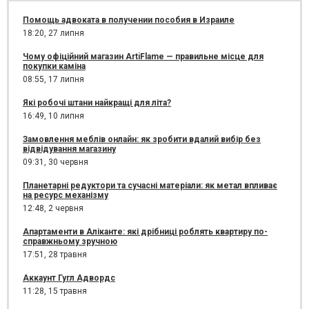
Помощь адвоката в получении пособия в Израиле
18:20,
27 липня
Чому офіційний магазин ArtiFlame — правильне місце для
покупки каміна
08:55,
17 липня
Які робочі штани найкращі для літа?
16:49,
10 липня
Замовлення меблів онлайн: як зробити вдалий вибір без
відвідування магазину
09:31,
30 червня
Планетарні редуктори та сучасні матеріали: як метал впливає
на ресурс механізму
12:48,
2 червня
Апартаменти в Аліканте: які дрібниці роблять квартиру по-
справжньому зручною
17:51,
28 травня
Аккаунт Гугл Адвордс
11:28,
15 травня