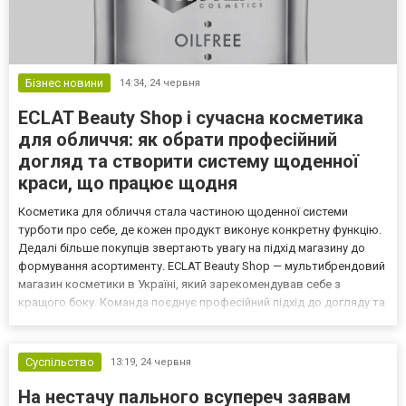
Бізнес новини
14:34,
24 червня
ECLAT Beauty Shop і сучасна косметика
для обличчя: як обрати професійний
догляд та створити систему щоденної
краси, що працює щодня
Косметика для обличчя стала частиною щоденної системи
турботи про себе, де кожен продукт виконує конкретну функцію.
Дедалі більше покупців звертають увагу на підхід магазину до
формування асортименту. ECLAT Beauty Shop — мультибрендовий
магазин косметики в Україні, який зарекомендував себе з
кращого боку. Команда поєднує професійний підхід до догляду та
широкий вибір засобів для обличчя, волосся й тіла. Концепція
магазину сформована навколо ідеї усвідомлен...
Суспільство
13:19,
24 червня
На нестачу пального всупереч заявам