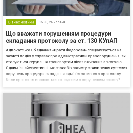
Бізнес новини
15:30,
24 червня
Що вважати порушенням процедури
складання протоколу за ст. 130 КУпАП
Адвокатське Об’єднання «Брати Федорови» спеціалізується на
захисті водіїв у справах про адміністративні правопорушення, які
стосуються керування транспортом після вживання алкоголю.
Одним із найефективніших способів захисту є виявлення суттєвих
порушень процедури складання адміністративного протоколу.
Коли протокол вважається складеним з порушенням закону?
Протокол за ст. 130 КУпАП є ключовим процесуальним
документом. Якщо він складений з істотними порушен...