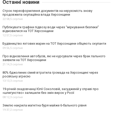
Останні новини
Строк переоформлення документів на нерухомість знову
продовжила окупаційна влада Херсонщини
22:58,
5 серпня
Публікувати графіки підвозу води через “міркування безпеки”
відмовилися на ТОТ Херсонщини
12:57,
5 серпня
Будівництво яхтових марин на ТОТ Херсонщини обіцяють окупанти
09:56,
5 серпня
Про відновлення автобусів, які не курсували через брак пального
заявили на ТОТ Херсонщини
21:14,
3 серпня
80% бджолиних сімей втратила громада на Херсонщині через
російську агресію
13:13,
3 серпня
19-річній скадовчанці Юлії Соколовій, засудженій у справі про
«шпигунство» залишили без змін вирок у Росії
08:12,
3 серпня
Землю накрила магнітна буря майже 6-бального рівня
19:37,
2 серпня