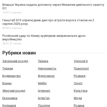
Вперше Україна надала допомогу через Механізм цивільного захисту
ЄС
14:47,
2 серпня
Генштаб ЗСУ оприлюднив дані про втрати ворога станом на 2
серпня 2026 року
09:00,
2 серпня
Російський удар по Києву зруйнував американське дрон-
виробництво
20:07,
31 липня
Рубрики новин
Загальний розділ
Техніка
Здоров'я
Туризм
Нерухомість
Транспорт
Будівництво
Відпочинок
Розваги
Бізнес
Меблі
Спорт
Жіночий розділ
Інтернет
Культура
Економіка
Інтер'єр
Мода
Кулінарія
Послуги
Родина