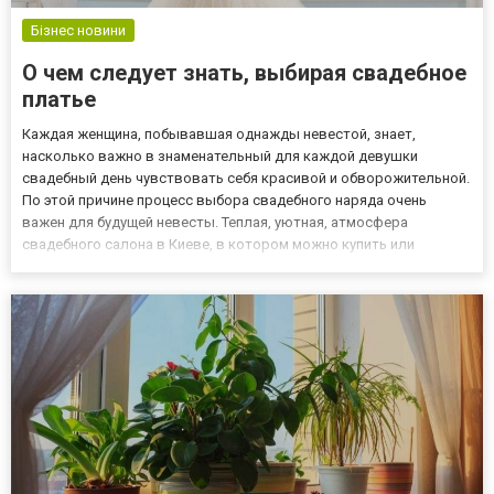
Бізнес новини
О чем следует знать, выбирая свадебное
платье
Каждая женщина, побывавшая однажды невестой, знает,
насколько важно в знаменательный для каждой девушки
свадебный день чувствовать себя красивой и обворожительной.
По этой причине процесс выбора свадебного наряда очень
важен для будущей невесты. Теплая, уютная, атмосфера
свадебного салона в Киеве, в котором можно купить или
заказать пошив свадебного платья, помогает прекрасной
невесте почувствовать себя частью романтичного мира любви и
поклонения. Без крас...