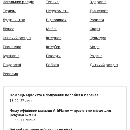
Загальний розділ
Техніка
Здоров'я
Туризм
Нерухомість
Транспорт
Будівництво
Відпочинок
Розваги
Бізнес
Меблі
Спорт
Жіночий розділ
Інтернет
Культура
Економіка
Інтер'єр
Мода
Кулінарія
Послуги
Родина
Подорожі
Робота
Дитячий розділ
Реклама
Помощь адвоката в получении пособия в Израиле
18:20,
27 липня
Чому офіційний магазин ArtiFlame — правильне місце для
покупки каміна
08:55,
17 липня