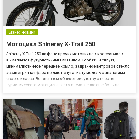
Бізнес новини
Мотоцикл Shineray X-Trail 250
Shineray X-Trail 250 на фоне прочих мотоциклов-кроссовиков
выделяется футуристичным дизайном. Горбатый силуэт,
минималистичное переднее крыло, задранное ветровое стекло,
ассиметричная фара не дают спутать эту модель с аналогами
своего класса. Во внешнем облике присутствуют черты
туристического мотоцикла, и это впечатление еще больше
усиливается после знакомства с остальными характеристиками
данной модели. Особенности модели Отличиями мотоцикла
Shineray X-T...