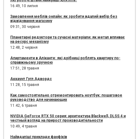
Які робочі штани найкращі для літа?
16:49,
10 липня
Замовлення меблів онлайн: як зробити вдалий вибір без
відвідування магазину
09:31,
30 червня
Планетарні редуктори та сучасні матеріали: як метал впливає
на ресурс механізму
12:48,
2 червня
Апартаменти в Аліканте: які дрібниці роблять квартиру по-
справжньому зручною
17:51,
28 травня
Аккаунт Гугл Адвордс
11:28,
15 травня
Как самостоятельно отремонтировать ноутбук: пошаговое
руководство для начинающих
11:42,
6 травня
NVIDIA GeForce RTX 50 серия: архитектура Blackwell, DLSS 4 и
честный взгляд на прирост производительности
10:49,
4 травня
Найвдаліші приклади фанфіків