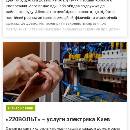
Для того, щоб суд дозволив розлучення, першим кроком є
клопотання. Його подає один або обидва подружжя до
районного суду. Абсолютно необхідно показати, що відбувся
постійний розпад зв'язків в емоційній, фізичній та економічній
сферах. Це дозволяє перевірити законність справи про
розлучення. З такими емоційно складними судовими процесами
варто звернутися за допомогою до досвідченого юриста. Хід
шлюборозлучного провадження Першим кроком є позовна
заявка на...
Бізнес новини
«220ВОЛЬТ» – услуги электрика Киев
Одной из самых сложных коммуникаций в каждом доме, можно