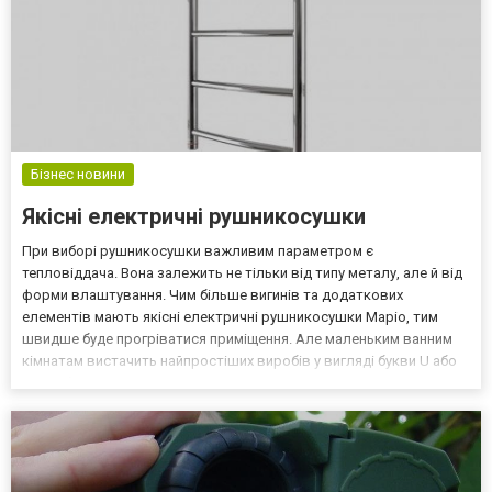
Бізнес новини
Якісні електричні рушникосушки
При виборі рушникосушки важливим параметром є
тепловіддача. Вона залежить не тільки від типу металу, але й від
форми влаштування. Чим більше вигинів та додаткових
елементів мають якісні електричні рушникосушки Маріо, тим
швидше буде прогріватися приміщення. Але маленьким ванним
кімнатам вистачить найпростіших виробів у вигляді букви U або
S. Особливості електричної рушникосушки Пристрої працюють
від мережі 220 Вт, для підключення потрібна захищена від воло...