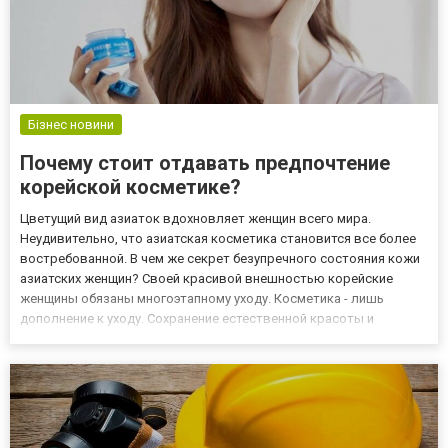
Бізнес новини
Почему стоит отдавать предпочтение
корейской косметике?
Цветущий вид азиаток вдохновляет женщин всего мира.
Неудивительно, что азиатская косметика становится все более
востребованной. В чем же секрет безупречного состояния кожи
азиатских женщин? Своей красивой внешностью корейские
женщины обязаны многоэтапному уходу. Косметика - лишь
дополнение к уходу. Сохранение естественной красоты и
эффекта «чок чок» - упругости и сияния - является приоритетом в
многоэтапном уходе, который представляет собой особый
ритуал....