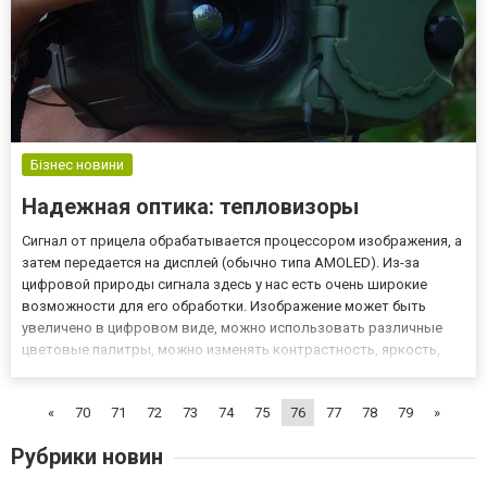
Бізнес новини
Надежная оптика: тепловизоры
Сигнал от прицела обрабатывается процессором изображения, а
затем передается на дисплей (обычно типа AMOLED). Из-за
цифровой природы сигнала здесь у нас есть очень широкие
возможности для его обработки. Изображение может быть
увеличено в цифровом виде, можно использовать различные
цветовые палитры, можно изменять контрастность, яркость,
можно также специально обозначать фрагменты изображения,
для которых наблюдаемая температура является наибольшей.
«
70
71
72
73
74
75
76
77
78
79
»
Если вы...
Рубрики новин