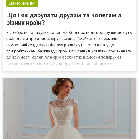
Бізнес новини
Що і як дарувати друзям та колегам з
різних країн?
Як вибрати подарунки колегам? Корпоративні подарунки можуть
розповісти про атмосферу в компанії майже все: несмачні
символічні «отдарки» відразу розкажуть про зневагу до
співробітникам, безглузді і громіздкі речі - в компанії про зневагу
до зручності колег. Але крім особистих відносин подарунки
демонструють загальну культуру фірми і відповідність
актуальним нормам етикету. Діловий етикет зазнає такі ж зміни,
як і інші сфери відносин, тому дуже важливо врах...