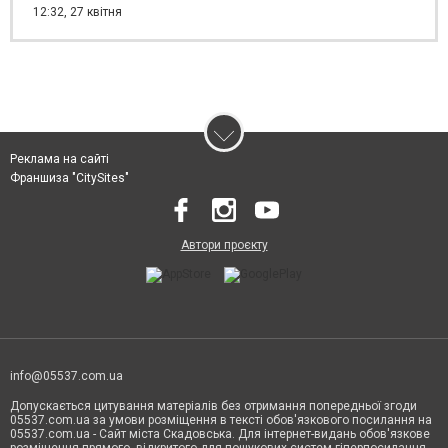
12:32,
27 квітня
Реклама на сайті
Франшиза "CitySites"
Автори проєкту
info@05537.com.ua
Допускається цитування матеріалів без отримання попередньої згоди
05537.com.ua за умови розміщення в тексті обов'язкового посилання на
05537.com.ua - Сайт міста Скадовська. Для інтернет-видань обов'язкове