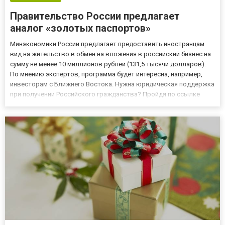
Правительство России предлагает
аналог «золотых паспортов»
Минэкономики России предлагает предоставить иностранцам
вид на жительство в обмен на вложения в российский бизнес на
сумму не менее 10 миллионов рублей (131,5 тысячи долларов).
По мнению экспертов, программа будет интересна, например,
инвесторам с Ближнего Востока. Нужна юридическая поддержка
при получении Российского гражданства? Пройдя по ссылке
outstaffing-sovetnik.ru/assistance-in-russian-citizenship, вы узнаете
все аспекты предоставления российского г...