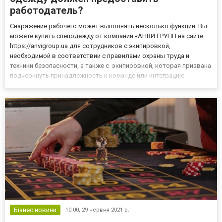
работодатель?
Снаряжение рабочего может выполнять несколько функций. Вы
можете купить спецодежду от компании «АНВИ ГРУПП на сайте
https://anvigroup.ua для сотрудников с экипировкой,
необходимой в соответствии с правилами охраны труда и
техники безопасности, а также с экипировкой, которая призвана
подчеркнуть принадлежность к команде или интеграцию
сотрудников. Обязательная одежда для работника Обязанность
предоставлять снаряжение для сотрудников, одно из
положений о зд...
Бізнес новини
10:00,
29 червня 2021 р.