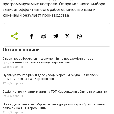
программируемых настроек. От правильного выбора
зависит эффективность работы, качество шва и
конечный результат производства.
Останні новини
Строк переоформлення документів на нерухомість знову
продовжила окупаційна влада Херсонщини
22:58,
5 серпня
Публікувати графіки підвозу води через “міркування безпеки”
відмовилися на ТОТ Херсонщини
12:57,
5 серпня
Будівництво яхтових марин на ТОТ Херсонщини обіцяють окупанти
09:56,
5 серпня
Про відновлення автобусів, які не курсували через брак пального
заявили на ТОТ Херсонщини
21:14,
3 серпня