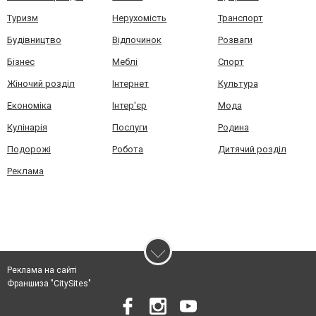
Туризм
Нерухомість
Транспорт
Будівництво
Відпочинок
Розваги
Бізнес
Меблі
Спорт
Жіночий розділ
Інтернет
Культура
Економіка
Інтер'єр
Мода
Кулінарія
Послуги
Родина
Подорожі
Робота
Дитячий розділ
Реклама
Реклама на сайті
Франшиза "CitySites"