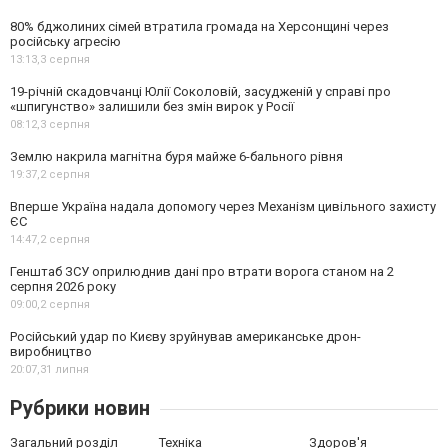
80% бджолиних сімей втратила громада на Херсонщині через
російську агресію
13:13,
3 серпня
19-річній скадовчанці Юлії Соколовій, засудженій у справі про
«шпигунство» залишили без змін вирок у Росії
08:12,
3 серпня
Землю накрила магнітна буря майже 6-бального рівня
19:37,
2 серпня
Вперше Україна надала допомогу через Механізм цивільного захисту
ЄС
14:47,
2 серпня
Генштаб ЗСУ оприлюднив дані про втрати ворога станом на 2
серпня 2026 року
09:00,
2 серпня
Російський удар по Києву зруйнував американське дрон-
виробництво
20:07,
31 липня
Рубрики новин
Загальний розділ
Техніка
Здоров'я