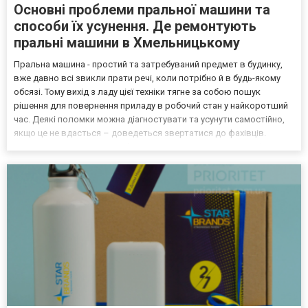
Основні проблеми пральної машини та
способи їх усунення. Де ремонтують
пральні машини в Хмельницькому
Пральна машина - простий та затребуваний предмет в будинку,
вже давно всі звикли прати речі, коли потрібно й в будь-якому
обсязі. Тому вихід з ладу цієї техніки тягне за собою пошук
рішення для повернення приладу в робочий стан у найкоротший
час. Деякі поломки можна діагностувати та усунути самостійно,
якщо це не вдасться – доведеться звертатися до фахівців.
Допоможе вам з цією проблемою компанія Майстер-Профі
https://komanda-profi.km.ua. Замовити послуги...