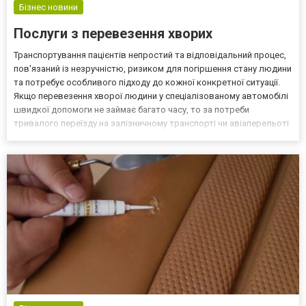
Бізнес новини
Послуги з перевезення хворих
Транспортування пацієнтів непростий та відповідальний процес,
пов'язаний із незручністю, ризиком для погіршення стану людини
та потребує особливого підходу до кожної конкретної ситуації.
Якщо перевезення хворої людини у спеціалізованому автомобілі
швидкої допомоги не займає багато часу, то за потреби
тривалого переїзду на залізничному транспорті чи авіаперельоті
слід уважно підійти до медичного супроводу. Медична компанія
https://meddopomoga103.com/ має у...