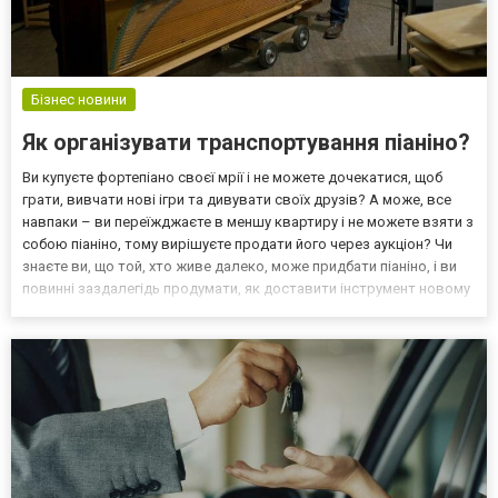
Бізнес новини
Як організувати транспортування піаніно?
Ви купуєте фортепіано своєї мрії і не можете дочекатися, щоб
грати, вивчати нові ігри та дивувати своїх друзів? А може, все
навпаки – ви переїжджаєте в меншу квартиру і не можете взяти з
собою піаніно, тому вирішуєте продати його через аукціон? Чи
знаєте ви, що той, хто живе далеко, може придбати піаніно, і ви
повинні заздалегідь продумати, як доставити інструмент новому
власнику? Найкраще довірити фортепіано компанії, яка пропонує
послуги на сайті https:/...