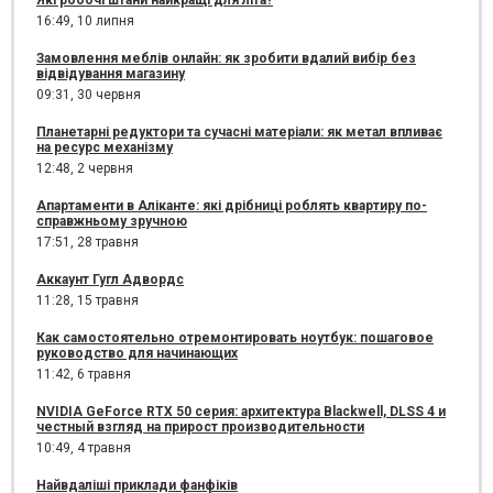
Які робочі штани найкращі для літа?
16:49,
10 липня
Замовлення меблів онлайн: як зробити вдалий вибір без
відвідування магазину
09:31,
30 червня
Планетарні редуктори та сучасні матеріали: як метал впливає
на ресурс механізму
12:48,
2 червня
Апартаменти в Аліканте: які дрібниці роблять квартиру по-
справжньому зручною
17:51,
28 травня
Аккаунт Гугл Адвордс
11:28,
15 травня
Как самостоятельно отремонтировать ноутбук: пошаговое
руководство для начинающих
11:42,
6 травня
NVIDIA GeForce RTX 50 серия: архитектура Blackwell, DLSS 4 и
честный взгляд на прирост производительности
10:49,
4 травня
Найвдаліші приклади фанфіків