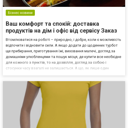
Бізнес новини
Ваш комфорт та спокій: доставка
продуктів на дім і офіс від сервісу Заказ
Втомлюватися на роботі – природно, і добре, коли є можливість
відпочити і відновити сили. А якщо додати до щоденних турбот
ще прибирання, приготування їжі, виховання малечі, догляд за
домашніми улюбленцями та пошук місця, де купити все необхідне
для кожного з пунктів, то на дозвілля, догляд за собою і
стосунки часу взагалі не залишається. А що, як лише один
онлайн-сервіс може звільнити вас від набридливих, нудних та
важких рутинних домашніх обов’язків: якщ...