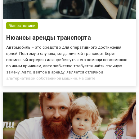
Бізнес новини
Нюансы аренды транспорта
Автомобиль – это средство для оперативного достижения
целей. Поэтому в случаях, когда личный транспорт берет
временный перерыв или прибегнуть к его помощи невозможно
по иным причинам, автолюбителю требуется найти срочную
замену. Авто, взятое в аренду, является отличной
альтернативой собственной машине. На сайте
https://transmarine.com.ua/ru/vehicles/arenda-mikroavtobusa-s-
voditelem/ можно взять в аренду транспортное средство любой
марки и вместимости по до...