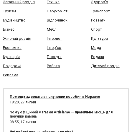
Загальний розділ
Техніка
Здоров'я
Туризм
Нерухомість
Транспорт
Будівництво
Відпочинок
Розваги
Бізнес
Меблі
Спорт
Жіночий розділ
Інтернет
Культура
Економіка
Інтер'єр
Мода
Кулінарія
Послуги
Родина
Подорожі
Робота
Дитячий розділ
Реклама
Помощь адвоката в получении пособия в Израиле
18:20,
27 липня
Чому офіційний магазин ArtiFlame — правильне місце для
покупки каміна
08:55,
17 липня