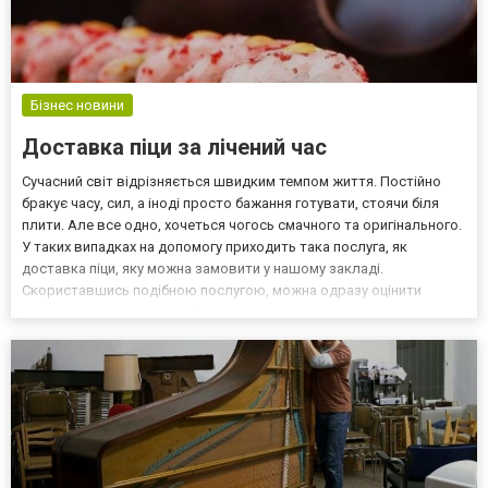
Бізнес новини
Доставка піци за лічений час
Сучасний світ відрізняється швидким темпом життя. Постійно
бракує часу, сил, а іноді просто бажання готувати, стоячи біля
плити. Але все одно, хочеться чогось смачного та оригінального.
У таких випадках на допомогу приходить така послуга, як
доставка піци, яку можна замовити у нашому закладі.
Скориставшись подібною послугою, можна одразу оцінити
чудові якості, такі як комфорт та зручність. Усі страви готуються
зі старанністю та за найкращими рецептами. Ви...