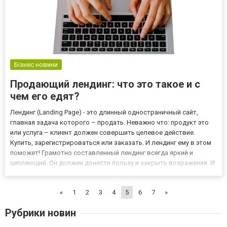
Бізнес новини
Продающий лендинг: что это такое и с
чем его едят?
Лендинг (Landing Page) - это длинный одностраничный сайт,
главная задача которого – продать. Неважно что: продукт это
или услуга – клиент должен совершить целевое действие.
Купить, зарегистрироваться или заказать. И лендинг ему в этом
поможет! Грамотно составленный лендинг всегда яркий и
цепляющий. Он должен донести пользу и закрыть возражения. И
сделать это конкретно для той ЦА, на которую настроен. И для
этого нужно придерживаться следующих этапов в созд...
«
1
2
3
4
5
6
7
»
Рубрики новин