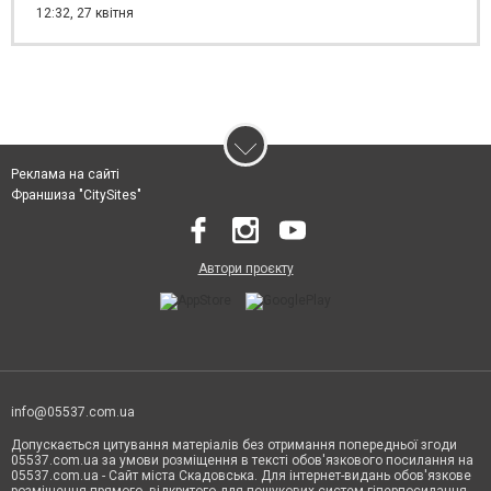
12:32,
27 квітня
Реклама на сайті
Франшиза "CitySites"
Автори проєкту
info@05537.com.ua
Допускається цитування матеріалів без отримання попередньої згоди
05537.com.ua за умови розміщення в тексті обов'язкового посилання на
05537.com.ua - Сайт міста Скадовська. Для інтернет-видань обов'язкове