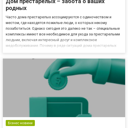
Дом престарелых – забота о ваших
родных
Часто дома престарелых ассоциируются с одиночеством и
местом, где находятся пожилые люди, о которых некому
позаботиться. Однако сегодня это далеко не так – специальные
комплексы имеют все необходимое для ухода за престарелыми
людьми, включая интересный досуг и комплексное
медобслуживание. Почему в ряде ситуаций дома престарелых
лучше домашнего ухода за пожилым родственником? Что такое
дом престарелых сегодня Дома престарелых могут быть
современными и много...
Бізнес новини