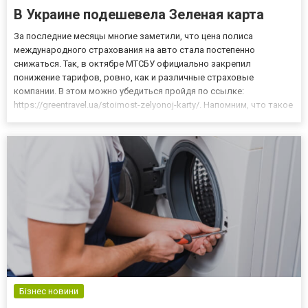
В Украине подешевела Зеленая карта
За последние месяцы многие заметили, что цена полиса
международного страхования на авто стала постепенно
снижаться. Так, в октябре МТСБУ официально закрепил
понижение тарифов, ровно, как и различные страховые
компании. В этом можно убедиться пройдя по ссылке:
https://greentravel.ua/stoimost-zelyonoj-karty/. Напомним, что такое
«Зеленая карта» Документ, еще называемый «Грин кард»
обязательно нужен, если планируете поездку заграницу на своем
авто. Полис был...
Бізнес новини