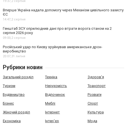
19:37,
2 серпня
Вперше Україна надала допомогу через Механізм цивільного захисту
ЄС
14:47,
2 серпня
Генштаб ЗСУ оприлюднив дані про втрати ворога станом на 2
серпня 2026 року
09:00,
2 серпня
Російський удар по Києву зруйнував американське дрон-
виробництво
20:07,
31 липня
Рубрики новин
Загальний розділ
Техніка
Здоров'я
Туризм
Нерухомість
Транспорт
Будівництво
Відпочинок
Розваги
Бізнес
Меблі
Спорт
Жіночий розділ
Інтернет
Культура
Економіка
Інтер'єр
Мода