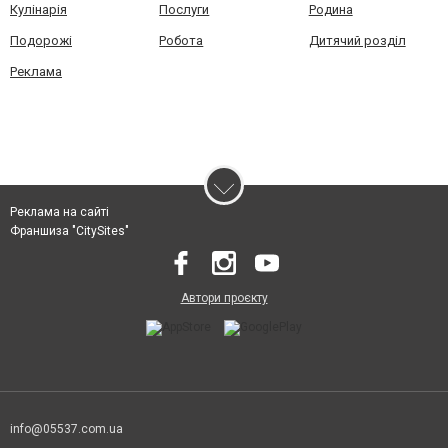
Кулінарія
Послуги
Родина
Подорожі
Робота
Дитячий розділ
Реклама
Реклама на сайті
Франшиза "CitySites"
Автори проєкту
info@05537.com.ua