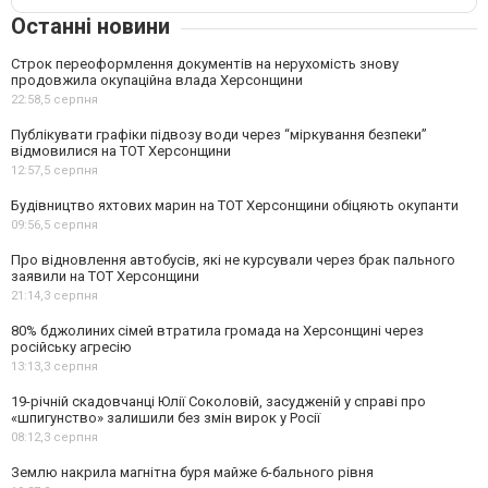
Останні новини
Строк переоформлення документів на нерухомість знову
продовжила окупаційна влада Херсонщини
22:58,
5 серпня
Публікувати графіки підвозу води через “міркування безпеки”
відмовилися на ТОТ Херсонщини
12:57,
5 серпня
Будівництво яхтових марин на ТОТ Херсонщини обіцяють окупанти
09:56,
5 серпня
Про відновлення автобусів, які не курсували через брак пального
заявили на ТОТ Херсонщини
21:14,
3 серпня
80% бджолиних сімей втратила громада на Херсонщині через
російську агресію
13:13,
3 серпня
19-річній скадовчанці Юлії Соколовій, засудженій у справі про
«шпигунство» залишили без змін вирок у Росії
08:12,
3 серпня
Землю накрила магнітна буря майже 6-бального рівня